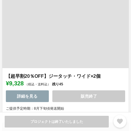
【超早割20％OFF】ジータッチ・ワイド×2個
¥9,328
残り
45
（税込・送料込）
詳細を見る
販売終了
ご提供予定時期：8月下旬頃発送開始
favorite
プロジェクトは終了いたしました