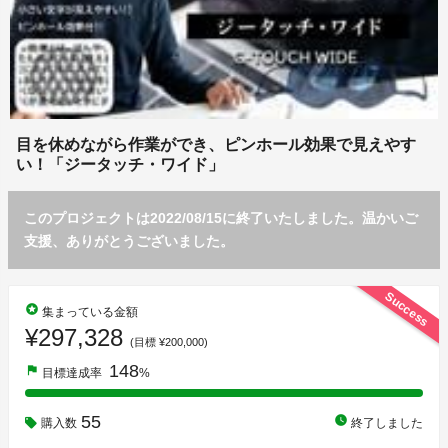
目を休めながら作業ができ、ピンホール効果で見えやす
い！「ジータッチ・ワイド」
このプロジェクトは2022/08/15に終了いたしました。温かいご
支援、ありがとうございました。
Success
stars
集まっている金額
¥297,328
(目標 ¥200,000)
148
flag
目標達成率
%
55
watch_later
購入数
終了しました