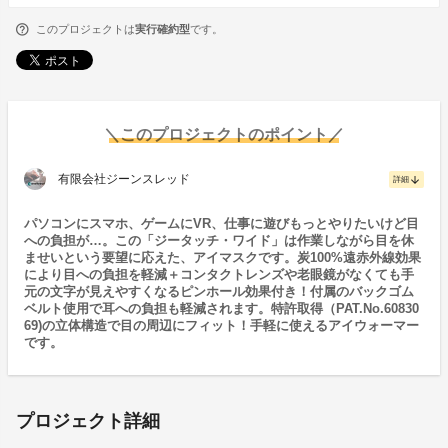
このプロジェクトは
実行確約型
です。
＼このプロジェクトのポイント／
有限会社ジーンスレッド
arrow_downward
詳細
パソコンにスマホ、ゲームにVR、仕事に遊びもっとやりたいけど目
への負担が…。この「ジータッチ・ワイド」は作業しながら目を休
ませいという要望に応えた、アイマスクです。炭100%遠赤外線効果
により目への負担を軽減＋コンタクトレンズや老眼鏡がなくても手
元の文字が見えやすくなるピンホール効果付き！付属のバックゴム
ベルト使用で耳への負担も軽減されます。特許取得（PAT.No.60830
69)の立体構造で目の周辺にフィット！手軽に使えるアイウォーマー
です。
プロジェクト詳細