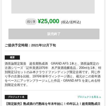
¥25,000
9
残り
(税込/送料込)
販売終了
ご提供予定時期：2021年12月下旬
概要
酒茶論限定製造 超長期熟成酒 GRAND AFS 1本と、酒茶論限定の
古酒シリーズ「記年美酒1976年 木戸泉酒造醸造品」200mlを1本、特
別限定12セットのみ本クラウドファンディング限定企画です。同じ作
り手の古酒を比較、1976年単年ヴィンテージ酒と、蔵元がこの前年酒
をベースにアッサンブラージュした作品・GRAND AFS を楽しめる特
別限定企画です。
プロジェクト名
プロジェクトを見る
arrow_forward
【限定販売】熟成酒の円熟味を年末年始に！45年以上！超長期熟成日