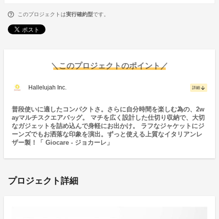
このプロジェクトは
実行確約型
です。
＼このプロジェクトのポイント／
Hallelujah Inc.
arrow_downward
詳細
普段使いに適したコンパクトさ。さらに自分時間を楽しむ為の、2w
ayマルチスクエアバッグ。 マチを広く設計した仕切り収納で、大切
なガジェットを詰め込んで身軽にお出かけ。 ラフなジャケットにジ
ーンズでもお洒落な印象を演出。ずっと使える上質なイタリアンレ
ザー製！「 Giocare - ジョカーレ」
プロジェクト詳細