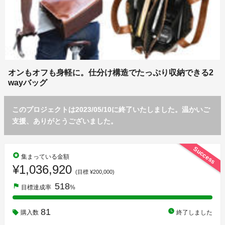
オンもオフも身軽に。仕分け構造でたっぷり収納できる2
wayバッグ
このプロジェクトは2023/05/10に終了いたしました。温かいご
支援、ありがとうございました。
Success
stars
集まっている金額
¥1,036,920
(目標 ¥200,000)
518
flag
目標達成率
%
81
watch_later
購入数
終了しました