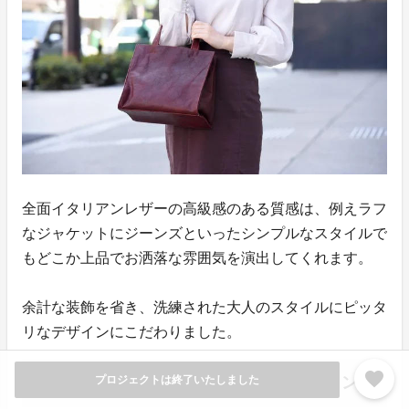
全面イタリアンレザーの高級感のある質感は、例えラフ
なジャケットにジーンズといったシンプルなスタイルで
もどこか上品でお洒落な雰囲気を演出してくれます。
余計な装飾を省き、洗練された大人のスタイルにピッタ
リなデザインにこだわりました。
favorite
レザーの質感を楽しむ4色のバリエーション
プロジェクトは終了いたしました