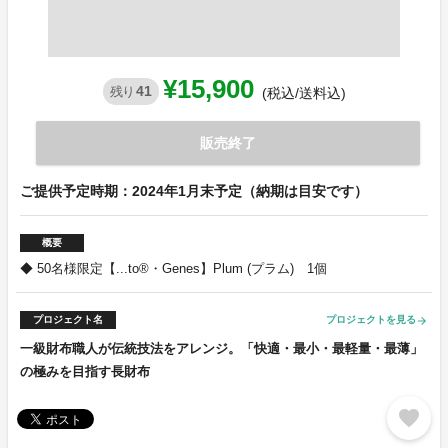
¥15,900
41
残り
(税込/送料込)
販売終了
ご提供予定時期：2024年1月末予定（納期は目安です）
概要
◆ 50名様限定【...to®・Genes】Plum (プラム) 1個
プロジェクト名
プロジェクトを見る
arrow_forward
一級財布職人が伝統技法をアレンジ。「快適・最小・最軽量・最薄」
の極みを目指す長財布
favorite