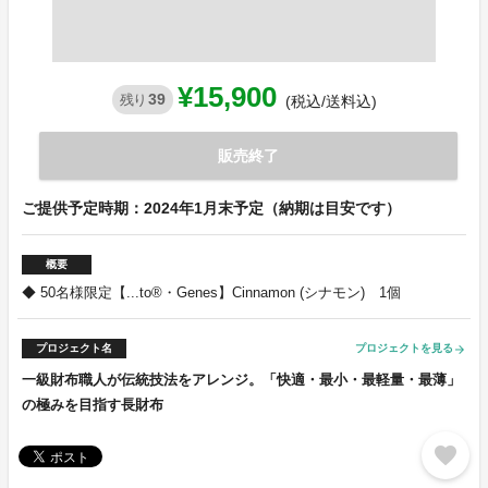
¥15,900
39
残り
(税込/送料込)
販売終了
ご提供予定時期：2024年1月末予定（納期は目安です）
概要
◆ 50名様限定【...to®・Genes】Cinnamon (シナモン) 1個
プロジェクト名
プロジェクトを見る
arrow_forward
一級財布職人が伝統技法をアレンジ。「快適・最小・最軽量・最薄」
の極みを目指す長財布
favorite