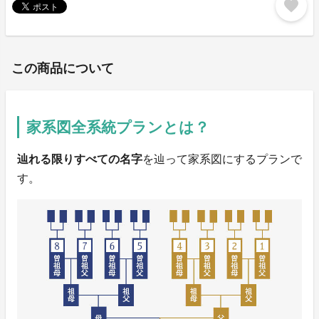
favorite
この商品について
家系図全系統プランとは？
辿れる限りすべての名字
を辿って家系図にするプランで
す。