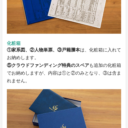
化粧箱
①家系図、②人物単票、③戸籍謄本
は、化粧箱に入れて
お納めします。
⑤クラウドファンディング特典のスペア
も追加の化粧箱
でお納めしますが、内容は①と②のみとなり、③は含ま
れません。