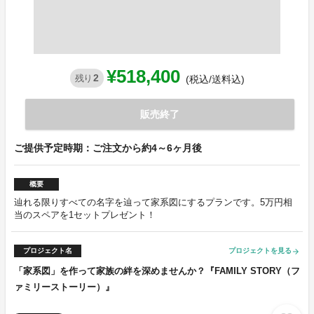
¥518,400
2
残り
(税込/送料込)
販売終了
ご提供予定時期：ご注文から約4～6ヶ月後
概要
辿れる限りすべての名字を辿って家系図にするプランです。5万円相
当のスペアを1セットプレゼント！
プロジェクト名
プロジェクトを見る
arrow_forward
「家系図」を作って家族の絆を深めませんか？『FAMILY STORY（フ
ァミリーストーリー）』