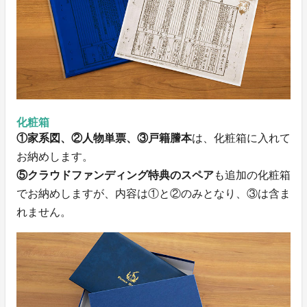
化粧箱
①家系図、②人物単票、③戸籍謄本
は、化粧箱に入れて
お納めします。
⑤クラウドファンディング特典のスペア
も追加の化粧箱
でお納めしますが、内容は①と②のみとなり、③は含ま
れません。