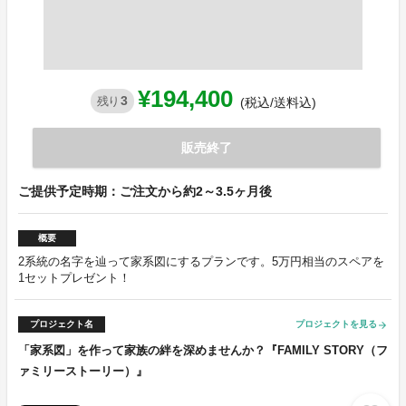
¥194,400
3
残り
(税込/送料込)
販売終了
ご提供予定時期：ご注文から約2～3.5ヶ月後
概要
2系統の名字を辿って家系図にするプランです。5万円相当のスペアを
1セットプレゼント！
プロジェクト名
プロジェクトを見る
arrow_forward
「家系図」を作って家族の絆を深めませんか？『FAMILY STORY（フ
ァミリーストーリー）』