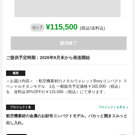
¥115,500
7
残り
(税込/送料込)
販売終了
ご提供予定時期：2026年9月末から発送開始
概要
＜お届け内容＞ ・航空機素材のメタルウォレットBoxyコンパクト ス
ペシャルチタンモデル 1点 一般販売予定価格￥165,000-（税込）
を、送料込30%OFFの￥115,500-（税込）にて承ります。
プロジェクト名
プロジェクトを見る
arrow_forward
航空機素材の金属のお財布コンパクトモデル。パカッと開きスルッと
出し入れ。