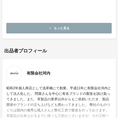
・革は熱に弱く、繊維のように高温で染めることが出来
ません。
そのため多少の色落ちを防ぐ方法はありませんのでご
了承ください。
もっと見る
add
出品者プロフィール
有限会社河内
昭和2年個人商店として浅草橋にて創業。平成11年に有限会社河内と
して法人化した。 問屋さんを中心に有名ブランドの製造を請け負っ
てきました。また、革製品の業界以外からもご依頼いただき、製品
開発やブランドの立ち上げなども携わってきました。 弊社のものつ
くりは国内の優秀な職人さんと弊社工房で製造を行っております。
革製品が出来上がるまでに様々な工程がございますが、その工程一