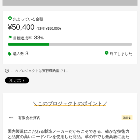
stars
集まっている金額
¥50,400
(目標 ¥150,000)
33
flag
目標達成率
%
3
watch_later
購入数
終了しました
このプロジェクトは
実行確約型
です。
＼このプロジェクトのポイント／
有限会社河内
arrow_downward
詳細
国内製造にこだわる製造メーカーだからこそできる、確かな技術力
と品質の高いコードバンを使用した商品。革の中でも最高級にあた