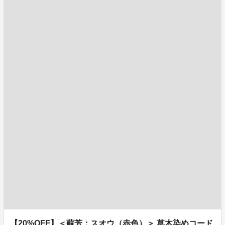
【20%OFF】＜蘇芳：スオウ（赤色）＞ 草木染めコード