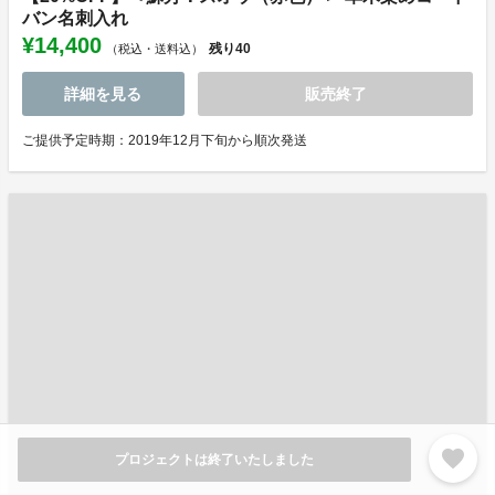
バン名刺入れ
¥14,400
残り
40
（税込・送料込）
詳細を見る
販売終了
ご提供予定時期：2019年12月下旬から順次発送
favorite
プロジェクトは終了いたしました