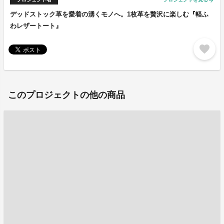
arrow_forward
デッドストック革を愛着の湧くモノへ。1枚革を贅沢に楽しむ『軽ふ
わレザートート』
favorite
このプロジェクトの他の商品