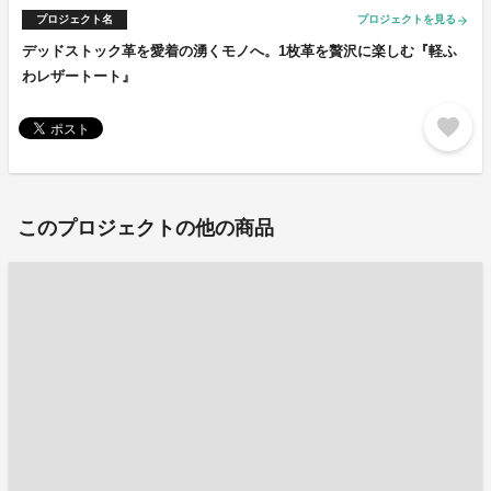
プロジェクト名
プロジェクトを見る
arrow_forward
デッドストック革を愛着の湧くモノへ。1枚革を贅沢に楽しむ『軽ふ
わレザートート』
favorite
このプロジェクトの他の商品