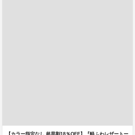
【カラー指定なし 超早割18％OFF】『軽ふわレザートー