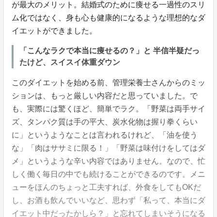
が最大のメリット。結婚式のために痩せる一過性のスリ
ム化ではなく、身も心も健康的になるような理想的なダ
イエットができました。
「こんなラクで本当に痩せるの？」と 半信半疑だっ
たけど、スイスイ体重ダウン
このダイエットを始める前、管理栄養士さんからのミッ
ションは、もっと厳しい内容だと思っていました。で
も、実際には驚くほど、簡単でラク。「野菜は両手サイ
ズ、タンパク質は手の平大、炭水化物は握り拳くらい
に」というようなことは言われるけれど、「油を使う
な」「肉はササミに限る！」「野菜は味付けをしてはダ
メ」というような辛い内容ではありません。なので、忙
しく働く毎日の中でも続けることができるのです。メニ
ューをほんのちょっと工夫すれば、外食をしてもOKだ
し、お酒も飲んでいいなど、思わず「私って、本当にダ
イエット中だったかしら？」と忘れてしまいそうになる