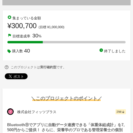
stars
集まっている金額
¥300,700
(目標 ¥1,000,000)
30
flag
目標達成率
%
40
watch_later
購入数
終了しました
このプロジェクトは
実行確約型
です。
＼このプロジェクトのポイント／
株式会社フィッツプラス
arrow_downward
詳細
BluetoothⓇでアプリに自動データ連携できる「体重体組成計」を7,
500円からご提供！ さらに、栄養学のプロである管理栄養士の個別