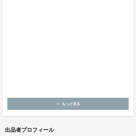
https://lab.dietplus.jp/history_shop.html
BluetoothⓇ体重体組成計の仕様
もっと見る
add
出品者プロフィール