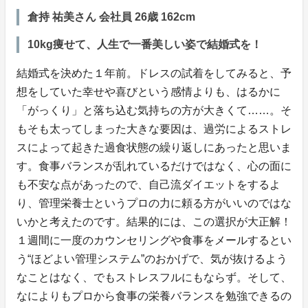
倉持 祐美さん 会社員 26歳 162cm
10kg痩せて、人生で一番美しい姿で結婚式を！
結婚式を決めた１年前。ドレスの試着をしてみると、予
想をしていた幸せや喜びという感情よりも、はるかに
「がっくり」と落ち込む気持ちの方が大きくて……。そ
もそも太ってしまった大きな要因は、過労によるストレ
スによって起きた過食状態の繰り返しにあったと思いま
す。食事バランスが乱れているだけではなく、心の面に
も不安な点があったので、自己流ダイエットをするよ
り、管理栄養士というプロの力に頼る方がいいのではな
いかと考えたのです。結果的には、この選択が大正解！
１週間に一度のカウンセリングや食事をメールするとい
う“ほどよい管理システム”のおかげで、気が抜けるよう
なことはなく、でもストレスフルにもならず。そして、
なによりもプロから食事の栄養バランスを勉強できるの