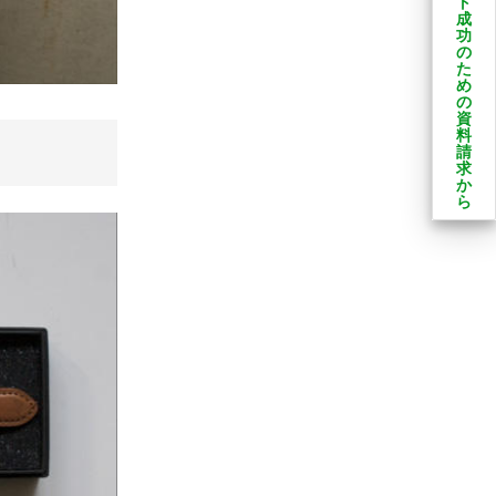
ト
成
功
の
た
め
の
資
料
請
求
か
ら