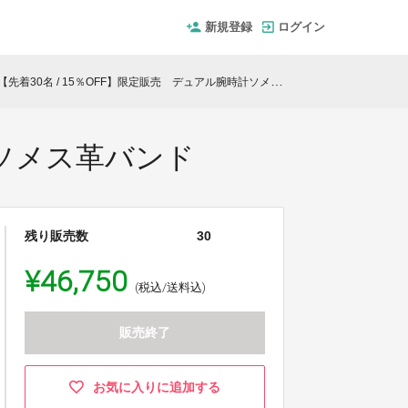
新規登録
ログイン
【先着30名 / 15％OFF】限定販売 デュアル腕時計ソメス革バンド
計ソメス革バンド
残り販売数
30
¥46,750
(税込/送料込)
販売終了
お気に入りに追加する