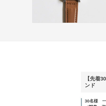
【先着3
ンド
30名様 一