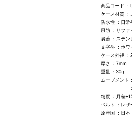
商品コード ：D
ケース材質 
防水性 ：日常
風防 ：サフ
裏蓋 ：ステ
文字盤 ：ホ
ケース外径 ：2
厚さ ：7mm
重量 ：30g
ムーブメント：
：下の文字盤
精度 ：月差±1
ベルト ：レ
原産国 ：日本