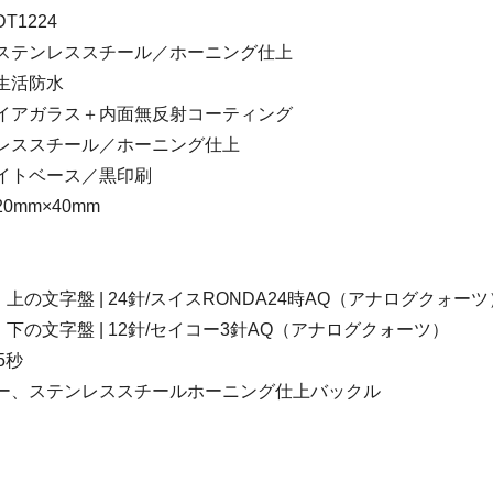
T1224
：ステンレススチール／ホーニング仕上
生活防水
ァイアガラス＋内面無反射コーティング
ンレススチール／ホーニング仕上
ワイトベース／黒印刷
0mm×40mm
上の文字盤 | 24針/スイスRONDA24時AQ（アナログクォーツ
 | 12針/セイコー3針AQ（アナログクォーツ）
5秒
ザー、ステンレススチールホーニング仕上バックル