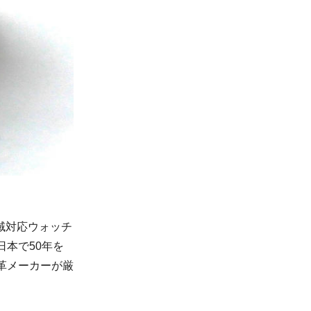
域対応ウォッチ
日本で50年を
革メーカーが厳