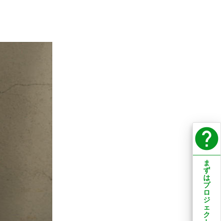
help
ま
ず
は
プ
ロ
ジ
ェ
ク