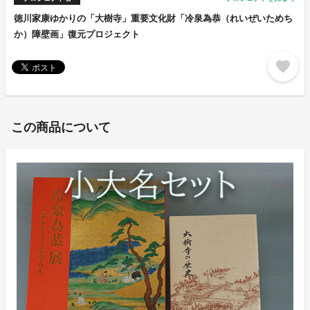
徳川家康ゆかりの「大樹寺」重要文化財「冷泉為恭（れいぜいためち
か）障壁画」復元プロジェクト
favorite
この商品について