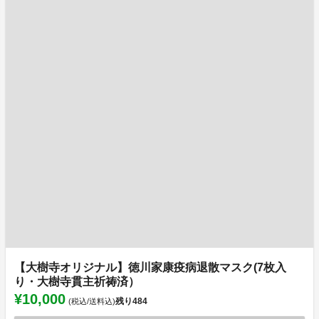
【大樹寺オリジナル】徳川家康疫病退散マスク(7枚入
り・大樹寺貫主祈祷済）
¥10,000
残り
484
(税込/送料込)