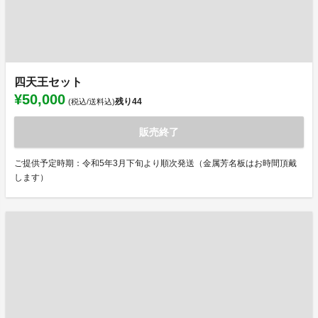
四天王セット
¥50,000
残り
44
(税込/送料込)
販売終了
ご提供予定時期：令和5年3月下旬より順次発送（金属芳名板はお時間頂戴
します）