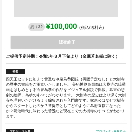
¥100,000
32
残り
(税込/送料込)
販売終了
ご提供予定時期：令和5年３月下旬より（金属芳名板は除く）
概要
四天王セットに加えて貴重な冷泉為恭図録（再販予定なし）と大樹寺
の歴史の書籍をご用意いたしました。 美術博物館図録は大樹寺の障壁
画をはじめとする冷泉為恭の作品をビジュアル解説で掲載。幕末の悲
劇の絵師、為恭のすべてがわかります。 大樹寺の歴史はより深く大樹
寺を理解いただけるよう編集された入門書です。家康公はなぜ大樹寺
からスタートしたのか？菩提寺としてどのように幕府直轄になった
か？明治時代に味わった苦難など現在までの大樹寺のすべてがわかり
ます。
プロジェクト名
プロジェクトを見る
arrow_forward