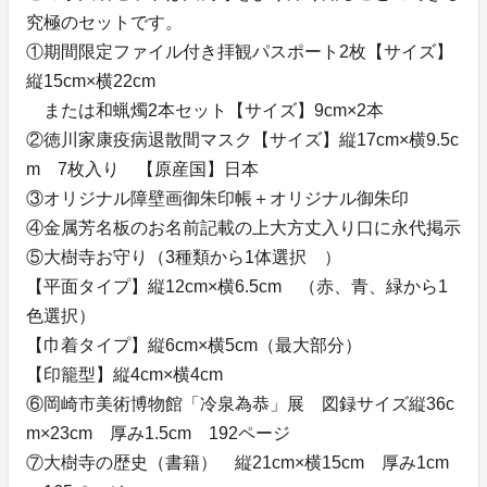
究極のセットです。
①期間限定ファイル付き拝観パスポート2枚【サイズ】
縦15cm×横22cm
または和蝋燭2本セット【サイズ】9cm×2本
②徳川家康疫病退散間マスク【サイズ】縦17cm×横9.5c
m 7枚入り 【原産国】日本
③オリジナル障壁画御朱印帳＋オリジナル御朱印
④金属芳名板のお名前記載の上大方丈入り口に永代掲示
⑤大樹寺お守り（3種類から1体選択 ）
【平面タイプ】縦12cm×横6.5cm （赤、青、緑から1
色選択）
【巾着タイプ】縦6cm×横5cm（最大部分）
【印籠型】縦4cm×横4cm
⑥岡崎市美術博物館「冷泉為恭」展 図録サイズ縦36c
m×23cm 厚み1.5cm 192ページ
⑦大樹寺の歴史（書籍） 縦21cm×横15cm 厚み1cm