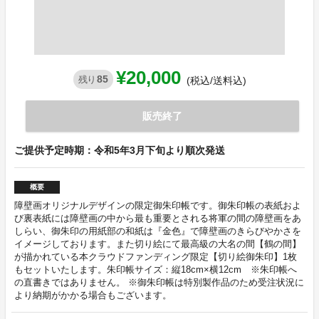
¥20,000
85
残り
(税込/送料込)
販売終了
ご提供予定時期：令和5年3月下旬より順次発送
概要
障壁画オリジナルデザインの限定御朱印帳です。御朱印帳の表紙およ
び裏表紙には障壁画の中から最も重要とされる将軍の間の障壁画をあ
しらい、御朱印の用紙部の和紙は『金色』で障壁画のきらびやかさを
イメージしております。また切り絵にて最高級の大名の間【鶴の間】
が描かれている本クラウドファンディング限定【切り絵御朱印】1枚
もセットいたします。朱印帳サイズ：縦18cm×横12cm ※朱印帳へ
の直書きではありません。 ※御朱印帳は特別製作品のため受注状況に
より納期がかかる場合もございます。