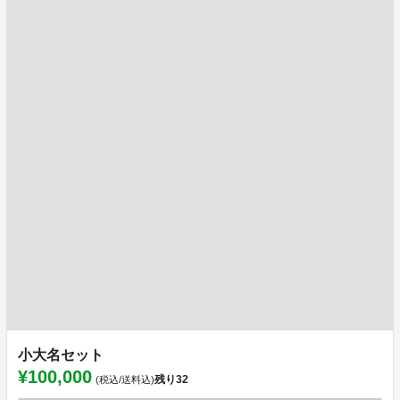
小大名セット
¥100,000
残り
32
(税込/送料込)