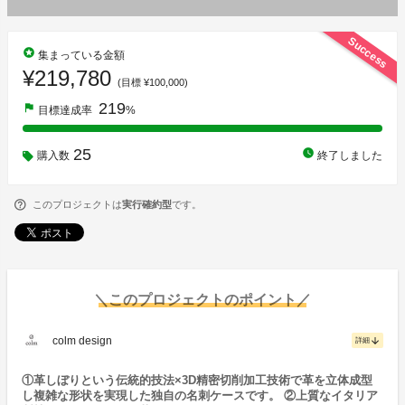
Success
stars
集まっている金額
¥219,780
(目標 ¥100,000)
219
flag
目標達成率
%
25
watch_later
購入数
終了しました
このプロジェクトは
実行確約型
です。
＼このプロジェクトのポイント／
colm design
arrow_downward
詳細
①革しぼりという伝統的技法×3D精密切削加工技術で革を立体成型
し複雑な形状を実現した独自の名刺ケースです。 ②上質なイタリア