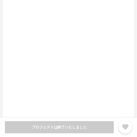
染めムラが起こりやすいです。 また銀面の凹凸やコン
ディションよって同じ1枚の革でも風合いが異なりま
す。
■色焼けについて
ヌメ革は経年変化により、未使用であっても縁部分から
色焼けしていきます。
※摩擦や水濡れによる色落ちや色移りが発生する場合が
あります。淡色の衣料との組み合わせにご注意くださ
い。
※質感は実際のものに近付けるよう努めていますが、ブ
ラウザや設定、モニター環境により誤差が生じる事がご
ざいます。
favorite
プロジェクトは終了いたしました