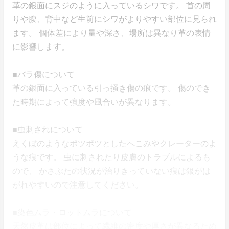
革の銀面にスジのように入っているシワです。 首の周
りや腹、背中など生前にシワがよりやすい部位に見られ
ます。 個体差により量や深さ、場所は異なり革の表情
に影響します。
■バラ傷について
革の銀面に入っている引っ掻き傷の痕です。 傷のでき
た時期によって強度や風合いが異なります。
■虫刺されについて
えくぼのようなポツポツとしたへこみやクレーターのよ
うな痕です。 虫に刺されたり皮膚のトラブルによるも
ので、 かさぶたの状況が治りきっていない痕は銀がは
がれやすいので注意してください。
■染色ムラ・ロットムラについて
天然皮革は部位によって繊維の密度や厚さが異なるため