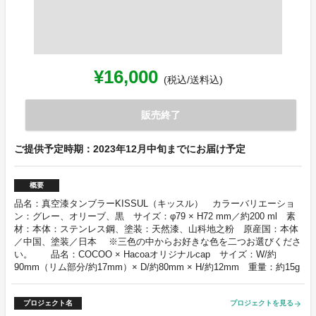
¥16,000
(税込/送料込)
販売終了
ご提供予定時期：2023年12月中旬までにお届け予定
概要
品名：真空漆タンブラーKISSUL（キッスル） カラーバリエーショ
ン：グレー、オリーブ、黒 サイズ：φ79 × H72 mm／約200 ml 素
材：本体：ステンレス鋼、塗装：天然漆、山科地之粉 原産国：本体
／中国、塗装／日本 ※三色の中からお好きな色を二つお選びくださ
い。 品名：COCOO × Hacoaオリジナルcap サイズ：W/約
90mm（リム部分/約17mm）× D/約80mm × H/約12mm 重量：約15g
プロジェクト名
プロジェクトを見る
arrow_forward