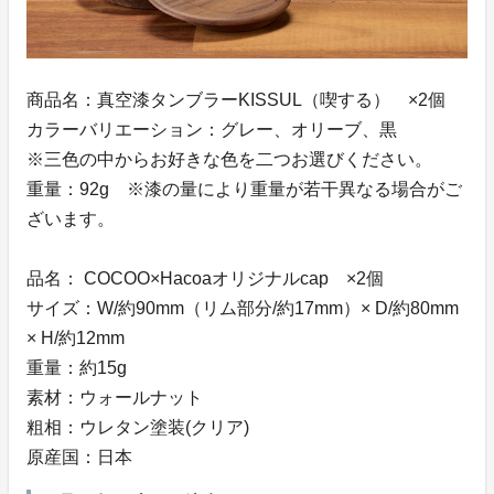
商品名：真空漆タンブラーKISSUL（喫する） ×2個
カラーバリエーション：グレー、オリーブ、黒
※三色の中からお好きな色を二つお選びください。
重量：92g ※漆の量により重量が若干異なる場合がご
ざいます。
品名： COCOO×Hacoaオリジナルcap ×2個
サイズ：W/約90mm（リム部分/約17mm）× D/約80mm
× H/約12mm
重量：約15g
素材：ウォールナット
粗相：ウレタン塗装(クリア)
原産国：日本