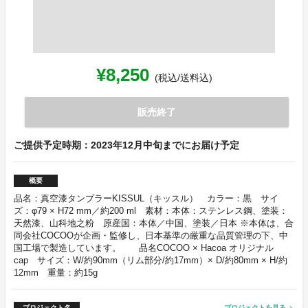
¥8,250
(税込/送料込)
販売終了
ご提供予定時期：2023年12月中旬までにお届け予定
概要
品名：真空漆タンブラーKISSUL（キッスル） カラー：黒 サイ
ズ：φ79 × H72 mm／約200 ml 素材：本体：ステンレス鋼、塗装：
天然漆、山科地之粉 原産国：本体／中国、塗装／日本 ※本体は、合
同会社COCOOが企画・監修し、日本基準の厳重な品質管理の下、中
国工場で製造しています。 品名COCOO × Hacoa オリジナル
cap サイズ：W/約90mm（リム部分/約17mm）× D/約80mm × H/約
12mm 重量：約15g
プロジェクト名
プロジェクトを見る