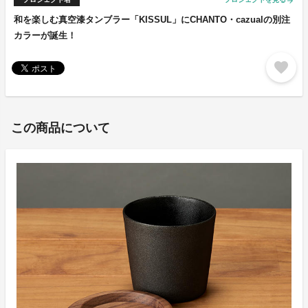
arrow_forward
和を楽しむ真空漆タンブラー「KISSUL」にCHANTO・cazualの別注
カラーが誕生！
favorite
この商品について