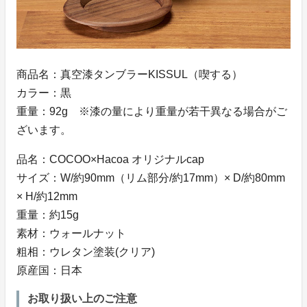
商品名：真空漆タンブラーKISSUL（喫する）
カラー：黒
重量：92g ※漆の量により重量が若干異なる場合がご
ざいます。
品名：COCOO×Hacoa オリジナルcap
サイズ：W/約90mm（リム部分/約17mm）× D/約80mm
× H/約12mm
重量：約15g
素材：ウォールナット
粗相：ウレタン塗装(クリア)
原産国：日本
お取り扱い上のご注意