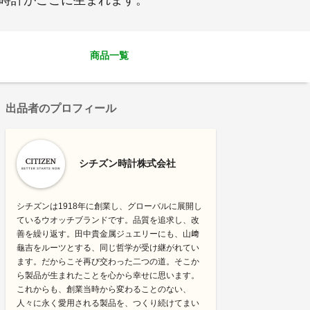
の時計がここに生まれます。
商品一覧
出品者のプロフィール
シチズン時計株式会社
シチズンは1918年に創業し、グローバルに展開し
ているウオッチブランドです。品質を追求し、改
善を繰り返す。田中貴金属ジュエリーにも、山﨑
龜吉をルーツとする、同じ哲学が受け継がれてい
ます。だからこそ再び交わった二つの道。そこか
ら製品が生まれたことを心から幸せに思います。
これからも、創業当時から変わることのない、
人々に永く愛用される製品を、つくり続けてまい