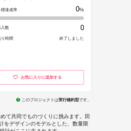
0
%
目標達成率
0
購入数
残り時間
終了しました
お気に入りに追加する
help
このプロジェクトは
実行確約型
です。
初めて共同でものづくりに挑みます。田
計をデザインのモデルとした、数量限