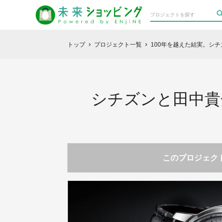
トップ
プロジェクト一覧
100年を越えた結実。シ
chevron_right
chevron_right
シチズンと田中貴
このプロジェクト