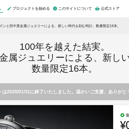
プロジェクトを始める
このサイトについて
公式ストア
チズンと田中貴金属ジュエリーによる、新しい時代を刻む時計。数量限定16本。
100年を越えた結実。
金属ジュエリーによる、新し
数量限定16本。
は2020/01/31に終了いたしました。温かいご支援、ありが
stars
¥