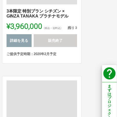
3本限定 特別プラン シチズン ×
GINZA TANAKA プラチナモデル
¥3,960,000
残り
3
(税込・送料込)
詳細を見る
販売終了
ご提供予定時期：2020年2月予定
help
ま
ず
は
プ
ロ
ジ
ェ
ク