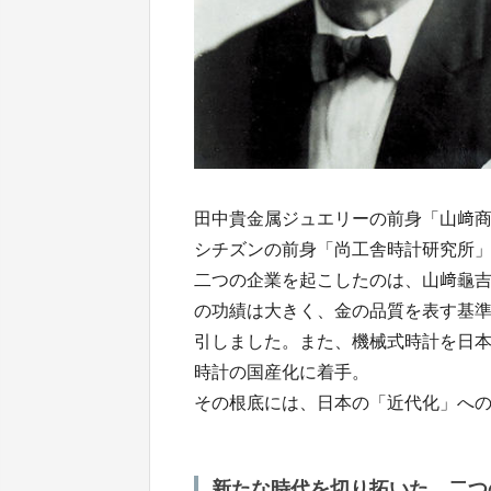
田中貴金属ジュエリーの前身「山﨑
シチズンの前身「尚工舎時計研究所
二つの企業を起こしたのは、山﨑龜
の功績は大きく、金の品質を表す基
引しました。また、機械式時計を日
時計の国産化に着手。
その根底には、日本の「近代化」へ
新たな時代を切り拓いた、二つ