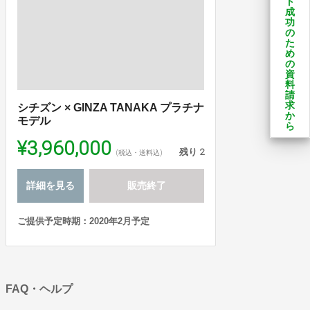
ト
成
功
の
た
め
の
資
料
請
求
シチズン × GINZA TANAKA プラチナ
か
モデル
ら
¥3,960,000
残り
2
(税込・送料込)
詳細を見る
販売終了
ご提供予定時期：2020年2月予定
FAQ・ヘルプ