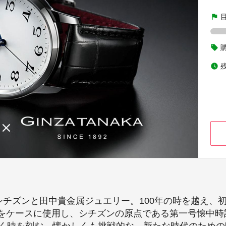
flag
local_offer
watch_later
シチズンと田中貴金属ジュエリー。100年の時を越え、
をケースに使用し、シチズンの原点である第一号懐中時