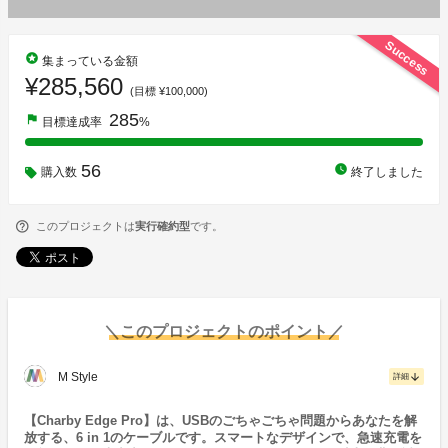
Success
stars
集まっている金額
¥285,560
(目標 ¥100,000)
285
flag
目標達成率
%
56
watch_later
購入数
終了しました
このプロジェクトは
実行確約型
です。
＼このプロジェクトのポイント／
M Style
arrow_downward
詳細
【Charby Edge Pro】は、USBのごちゃごちゃ問題からあなたを解
放する、6 in 1のケーブルです。スマートなデザインで、急速充電を