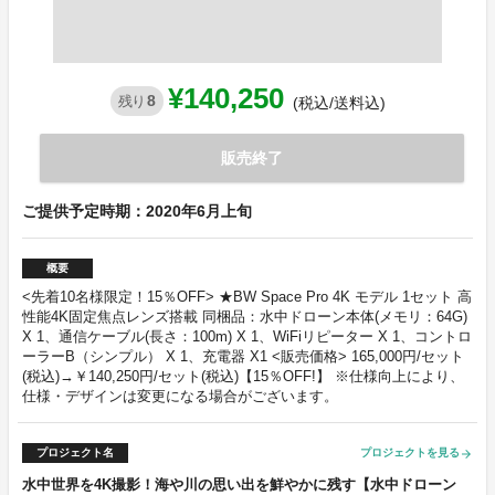
¥140,250
8
残り
(税込/送料込)
販売終了
ご提供予定時期：2020年6月上旬
概要
<先着10名様限定！15％OFF> ★BW Space Pro 4K モデル 1セット 高
性能4K固定焦点レンズ搭載 同梱品：水中ドローン本体(メモリ：64G)
X 1、通信ケーブル(長さ：100m) X 1、WiFiリピーター X 1、コントロ
ーラーB（シンプル） X 1、充電器 X1 <販売価格> 165,000円/セット
(税込)→￥140,250円/セット(税込)【15％OFF!】 ※仕様向上により、
仕様・デザインは変更になる場合がございます。
プロジェクト名
プロジェクトを見る
arrow_forward
水中世界を4K撮影！海や川の思い出を鮮やかに残す【水中ドローン