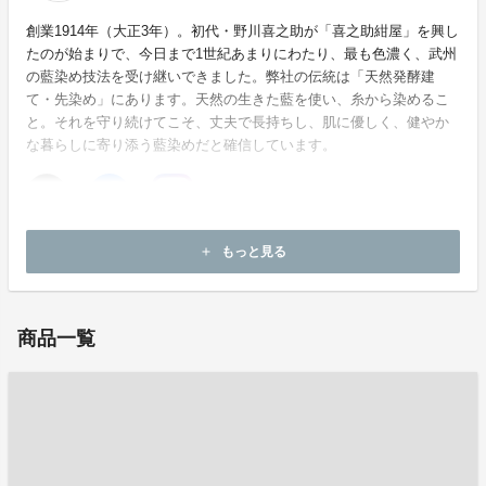
創業1914年（大正3年）。初代・野川喜之助が「喜之助紺屋」を興し
たのが始まりで、今日まで1世紀あまりにわたり、最も色濃く、武州
の藍染め技法を受け継いできました。弊社の伝統は「天然発酵建
て・先染め」にあります。天然の生きた藍を使い、糸から染めるこ
と。それを守り続けてこそ、丈夫で長持ちし、肌に優しく、健やか
な暮らしに寄り添う藍染めだと確信しています。
ホームページ：
http://www.nogawasenshoku.com/
もっと見る
add
お問い合わせ：
bushu.nogawa.5@gmail.com
商品一覧