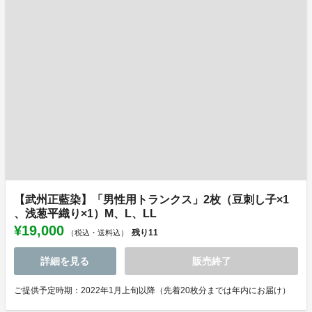
【武州正藍染】「男性用トランクス」2枚（豆刺し子×1
、浅葱平織り×1）M、L、LL
¥19,000
残り
11
（税込・送料込）
詳細を見る
販売終了
ご提供予定時期：2022年1月上旬以降（先着20枚分までは年内にお届け）