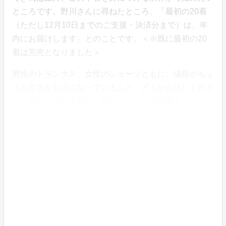
ところです。野川さんに尋ねたところ、「最初の20着
（ただし12月10日までのご支援・決済分まで）は、年
内にお届けします」とのことです。＜※既に最初の20
着は完売となりました＞
男性のトランクス、女性のショーツともに、値段がちょ
っと立派なものになっていること、どうかお許しくださ
い。糸からの先染めも、織りも、そして縫製も、ついで
に言いますと一着ごとの梱包も、すべて武州の野川染織
工業の工場内で、職人さんたちの手でなされる製品で
す。
最後にもうひとつだけ、大事な話……。今回のプロジェ
クトでお届けするのは、先染めの太い糸を織り込んだ生
地を、洋裁ではまず見られない「折り伏せ縫い」で仕上
げた一着です。縫製がとても美しいだけでなく、身体に
当たらない、そんな野川染織工業が得意としてきた手法