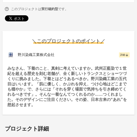
このプロジェクトは
実行確約型
です。
＼このプロジェクトのポイント／
野川染織工業株式会社
arrow_downward
詳細
みなさん、下着のこと、真剣に考えていますか。武州正藍染で１世
紀を超える歴史を刻む老舗が、全く新しいトランクスとショーツづ
くりに挑みました。下着とはどうあるべきか。野川染織工業の五代
目はいいます。「肌に優しく、かぶれを抑え、つけ心地はどこまで
も穏やか」で、さらには「それを穿く場面で気持ちを引き締めてく
れるべきです」。そんな一着なんてつくれるのか……つくれまし
た。そのデザインにご注目ください。その姿、日本古来の“あれ”を
想起させます。
プロジェクト詳細