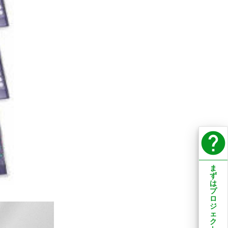
help
ま
ず
は
プ
ロ
ジ
ェ
ク