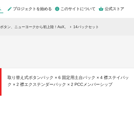
プロジェクトを始める
このサイトについて
公式ストア
ボタン、ニューヨークから初上陸！AuX。
14パックセット
chevron_right
取り替え式ボタンパック × 6 固定用土台パック × 4 襟ステイパッ
ク × 2 襟エクステンダーパック × 2 PCCメンバーシップ