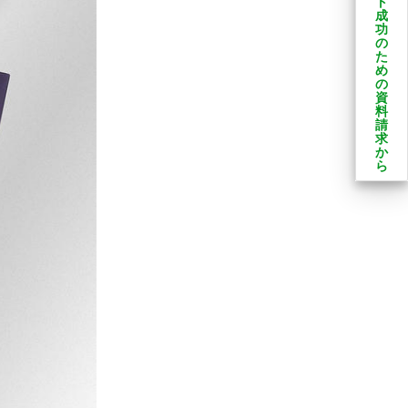
ト
成
功
の
た
め
の
資
料
請
求
か
ら