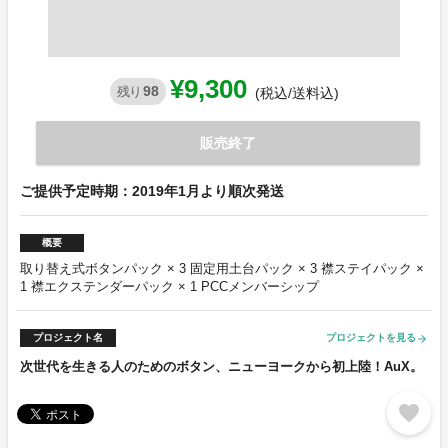
¥9,300
98
残り
(税込/送料込)
販売終了
ご提供予定時期：2019年1月より順次発送
概要
取り替え式ボタンパック × 3 固定用土台パック × 3 襟ステイパック ×
1 襟エクステンダーパック × 1 PCCメンバーシップ
プロジェクト名
プロジェクトを見る
arrow_forward
次世代を生きる人のためのボタン、ニューヨークから初上陸！AuX。
favorite