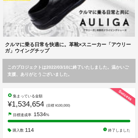
クルマに乗る日常を快適に。革靴×スニーカー「アウリー
ガ」ウイングチップ
このプロジェクトは2022/03/10に終了いたしました。温かいご
支援、ありがとうございました。
Success
stars
集まっている金額
¥1,534,654
(目標 ¥100,000)
1534
flag
目標達成率
%
114
watch_later
購入数
終了しました