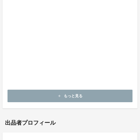
ご注文状況、社会情勢により出荷時期遅れる場合がござ
います。
モニター環境により色味に誤差がございます。
デザインや仕様が一部変更になる可能性がございます。
サイズ感お気軽にお問い合わせください。
サイズ感お問い合わせの際はお履きのスニーカーブラン
ド名、モデル名、サイズを記載いただけましたら、おす
すめのサイズをご回答させていただきます。
もっと見る
add
出品者プロフィール