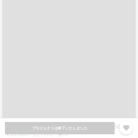
【先着70名限定】早割1（25%off） 13,035円（税込）
favorite
プロジェクトは終了いたしました
¥13,035
残り
0
（税込・送料込）