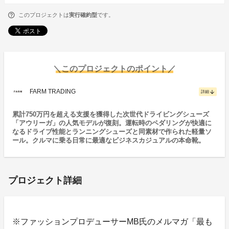
このプロジェクトは
実行確約型
です。
＼このプロジェクトのポイント／
FARM TRADING
arrow_downward
詳細
累計750万円を超える支援を獲得した次世代ドライビングシューズ
「アウリーガ」の人気モデルが復刻。運転時のペダリングが快適に
なるドライブ性能とランニングシューズと同素材で作られた軽量ソ
ール。クルマに乗る日常に最適なビジネスカジュアルの本命靴。
プロジェクト詳細
※ファッションプロデューサーMB氏のメルマガ「最も