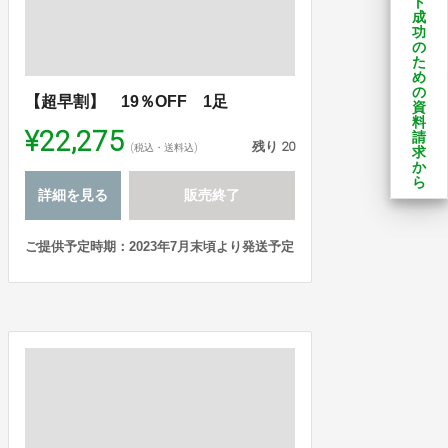
ト
成
功
の
た
め
の
【超早割】 19％OFF 1足
資
料
¥22,275
請
残り
20
(税込・送料込)
求
か
ら
詳細を見る
販売終了
ご提供予定時期：2023年7月末頃より発送予定