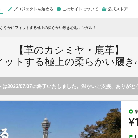
プロジェクトを始める
このサイトについて
公式ストア
なやかにフィットする極上の柔らかい履き心地サンダル！
【革のカシミヤ・鹿革】
ィットする極上の柔らかい履き
は2023/07/07に終了いたしました。温かいご支援、ありが
stars
¥
flag