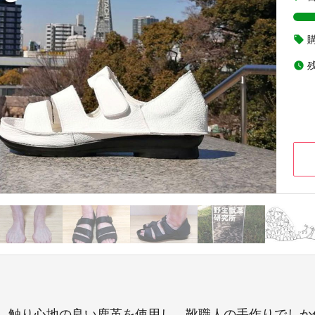
local_offer
watch_later
、触り心地の良い鹿革を使用し、靴職人の手作りでしか