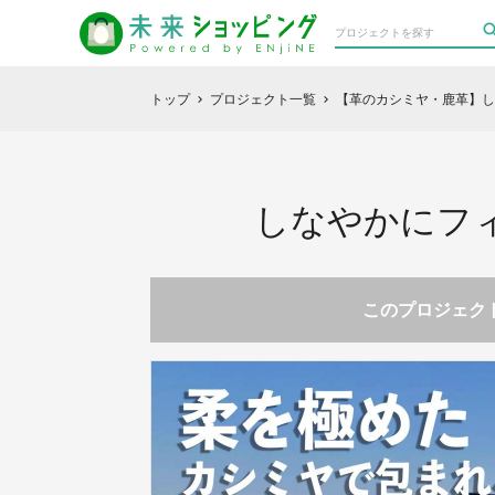
トップ
プロジェクト一覧
【革のカシミヤ・鹿革】し
chevron_right
chevron_right
しなやかにフ
このプロジェクト