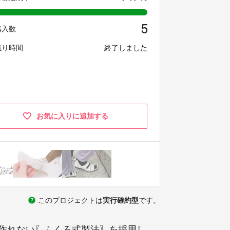
5
購入数
残り時間
終了しました
お気に入りに追加する
help
このプロジェクトは
実行確約型
です。
作れない〖ふくろ式製法〗を採用し