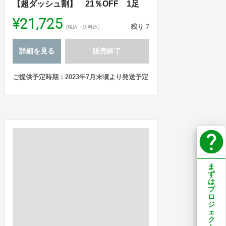
【超ダッシュ割】 21％OFF 1足
¥21,725
残り
7
(税込・送料込)
詳細を見る
販売終了
ご提供予定時期：2023年7月末頃より発送予定
help
ま
ず
は
プ
ロ
ジ
ェ
ク