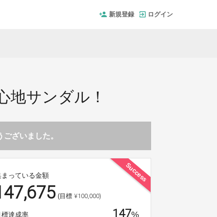
新規登録
ログイン
心地サンダル！
とうございました。
Success
集まっている金額
147,675
¥100,000)
(目標
147
%
目標達成率