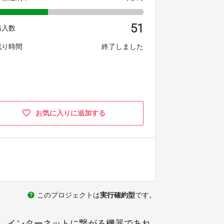
51
購入数
残り時間
終了しました
お気に入りに追加する
help
このプロジェクトは
実行確約型
です。
。インターネットに繋がる機器であれ