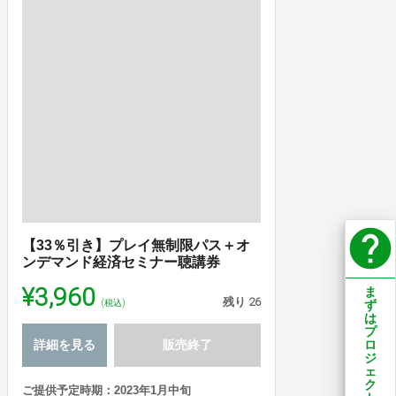
help
【33％引き】プレイ無制限パス＋オ
ンデマンド経済セミナー聴講券
¥3,960
ま
残り
26
(税込)
ず
は
プ
詳細を見る
販売終了
ロ
ジ
ェ
ク
ご提供予定時期：2023年1月中旬