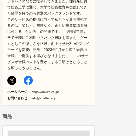
アドバイスなどに従事してきました。理科系出身
で投資工学に通じ、大学で投資教育を実践してき
た経歴を持つのも共通のバックグランドです。
このサービスの提供に当って私たちが最も重視す
るのは、楽しく、無理なく、正しい投資知識を身
に付ける「仕組み」の開発です。 過去3年間大
学で実際にご利用いただいた経験を踏まえ、ゲー
ムとしての楽しさを格段に向上させた2つのプレイ
モードを新規に開発。2023年1月から広く会員の
皆様にご提供する運びとなりました。 このサー
ビスが皆様の未来を豊かにする手助けとなること
を願ってやみません。
ホームページ：
https://am-life.co.jp/
お問い合わせ：
info@am-life.co.jp
商品