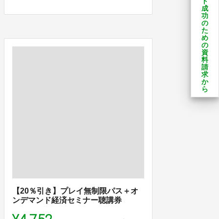
ト
成
功
の
た
め
の
資
料
請
求
か
ら
【20％引き】プレイ無制限パス＋オ
ンデマンド経済セミナー聴講券