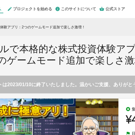
プロジェクトを始める
このサイトについて
公式ストア
体験アプリ：2つのゲームモード追加で楽しさ激増！
ルで本格的な株式投資体験ア
つのゲームモード追加で楽しさ激
は2023/01/10に終了いたしました。温かいご支援、ありが
stars
¥
flag