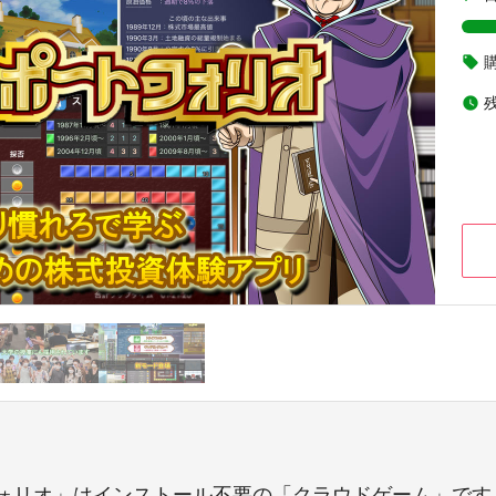
local_offer
watch_later
ォリオ」はインストール不要の「クラウドゲーム」です