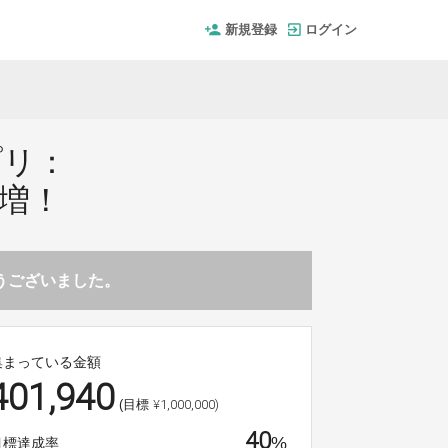
新規登録
ログイン
プリ：
増！
とうございました。
集まっている金額
401,940
¥1,000,000)
(目標
40
%
目標達成率