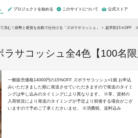
プロジェクトを始める
このサイトについて
公式ストア
て済む！紙幣と硬貨を自動で仕分ける「ズボラサコッシュ」
超早割15％OFF 
chevron_right
ボラサコッシュ全4色【100名
一般販売価格14000円の15%OFF ズボラサコッシュ×1個 お申込
みいただきました順に発送させていただきますので発送のタイミ
ングは申し込みのタイミングにより異なります。 ※革、資材の
入荷状況により発送のタイミングが予定より前後する場合がござ
いますので予めご了承くださいませ。 ※消費税、送料込み