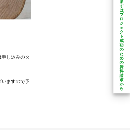
ま
ず
は
プ
ロ
ジ
ェ
ク
ト
成
功
の
た
は申し込みのタ
め
の
資
料
請
求
ざいますので予
か
ら