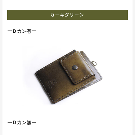
ーＤカン有ー
ーＤカン無ー