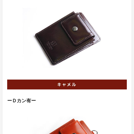
ーＤカン有ー