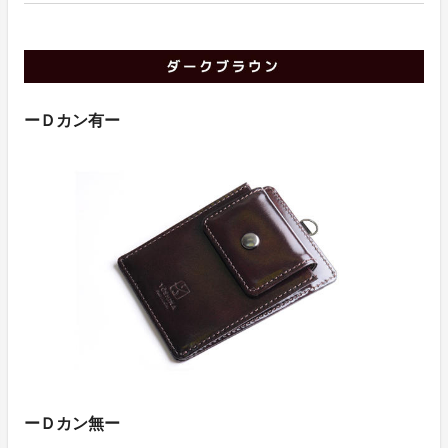
ーＤカン有ー
ーＤカン無ー