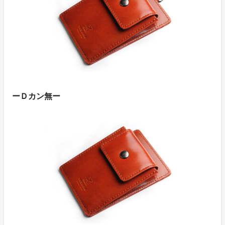
ーＤカン無ー