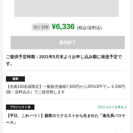
¥6,336
150
残り
(税込/送料込)
販売終了
ご提供予定時期：2021年5月末よりお申し込み順に発送予定で
す。
概要
【先着150名様限定】一般販売価格7,920円から20%OFFで→ 6,336円
(税・送料込み）でご提供致します
プロジェクト名
プロジェクトを見る
arrow_forward
【平日、これ一つ！】顧客のリクエストから生まれた「進化系パスケ
ース」