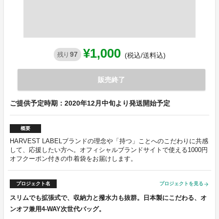
¥1,000
97
残り
(税込/送料込)
販売終了
ご提供予定時期：2020年12月中旬より発送開始予定
概要
HARVEST LABELブランドの理念や「持つ」ことへのこだわりに共感
して、応援したい方へ。オフィシャルブランドサイトで使える1000円
オフクーポン付きの巾着袋をお届けします。
プロジェクト名
プロジェクトを見る
arrow_forward
スリムでも拡張式で、収納力と撥水力も抜群。日本製にこだわる、オ
ンオフ兼用4-WAY次世代バッグ。