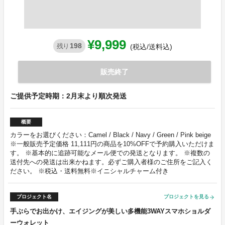
¥9,999
198
残り
(税込/送料込)
販売終了
ご提供予定時期：2月末より順次発送
概要
カラーをお選びください：Camel / Black / Navy / Green / Pink beige
※一般販売予定価格 11,111円の商品を10%OFFで予約購入いただけま
す。 ※基本的に追跡可能なメール便での発送となります。 ※複数の
送付先への発送は出来かねます。必ずご購入者様のご住所をご記入く
ださい。 ※税込・送料無料※イニシャルチャーム付き
プロジェクト名
プロジェクトを見る
arrow_forward
手ぶらでお出かけ、エイジングが美しい多機能3WAYスマホショルダ
ーウォレット