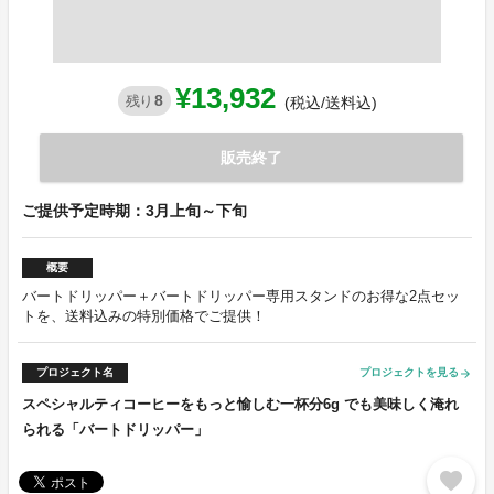
¥13,932
8
残り
(税込/送料込)
販売終了
ご提供予定時期：3月上旬～下旬
概要
バートドリッパー＋バートドリッパー専用スタンドのお得な2点セッ
トを、送料込みの特別価格でご提供！
プロジェクト名
プロジェクトを見る
arrow_forward
スペシャルティコーヒーをもっと愉しむ一杯分6g でも美味しく淹れ
られる「バートドリッパー」
favorite