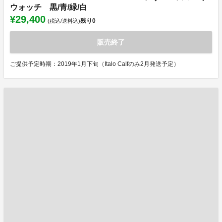
ウォッチ 黒/青/緑/白
¥29,400
残り
0
(税込/送料込)
販売終了
ご提供予定時期：2019年1月下旬（Italo Calfのみ2月発送予定）