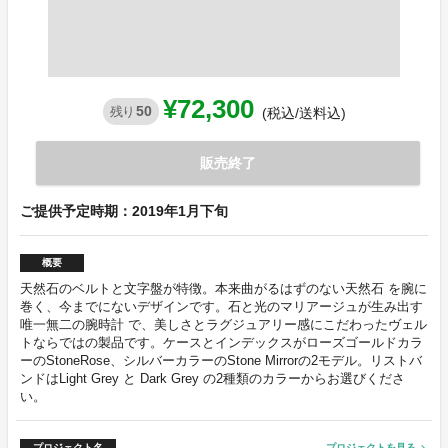
¥72,300
50
残り
(税込/送料込)
販売終了
ご提供予定時期：2019年1月下旬
概要
天然石のベルトと文字盤が特徴。本来曲がるはずのない天然石 を腕に
巻く、今までにないデザインです。石と光のマリアージュが生み出す
唯一無二の腕時計 で、美しさとラグジュアリー感にこだわったヴェル
トならではの製品です。ケースとインデックスがローズゴールドカラ
ーのStoneRose、シルバーカラーのStone Mirrorの2モデル。リストバ
ンドはLight Grey と Dark Grey の2種類のカラーからお選びくださ
い。
プロジェクト名
プロジェクトを見る