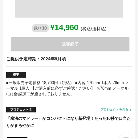
¥14,960
30
残り
(税込/送料込)
販売終了
ご提供予定時期：2024年9月頃
概要
■一般販売予定価格 18,700円（税込） ■内容 170mm 1本入 78mm ノ
ーマル 1個入 【ご購入前に必ずご確認ください】 ※78mm ノーマル
には触媒加工が施されておりません。
プロジェクト名
プロジェクトを見る
arrow_forward
「魔法のマドラー」がコンパクトになり新登場！たった10秒で口当た
りがまろやかに