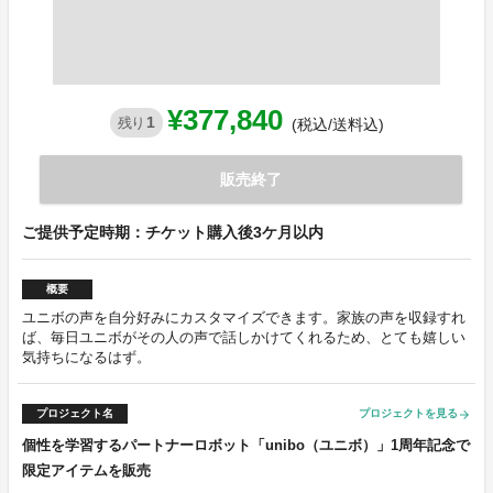
¥377,840
1
残り
(税込/送料込)
販売終了
ご提供予定時期：チケット購入後3ケ月以内
概要
ユニボの声を自分好みにカスタマイズできます。家族の声を収録すれ
ば、毎日ユニボがその人の声で話しかけてくれるため、とても嬉しい
気持ちになるはず。
プロジェクト名
プロジェクトを見る
arrow_forward
個性を学習するパートナーロボット「unibo（ユニボ）」1周年記念で
限定アイテムを販売