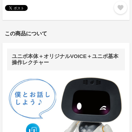
favorite
この商品について
ユニボ本体＋オリジナルVOICE＋ユニボ基本
操作レクチャー