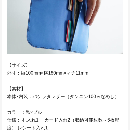
【サイズ】
外寸：縦100mm×横180mm×マチ11mm
【素材】
本体･内装：バケッタレザー（タンニン100％なめし）
カラー：黒×ブルー
仕様： 札入れ1 カード入れ2（収納可能枚数～6枚程
度） レシート入れ1