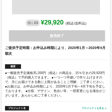
¥29,920
23
残り
(税込/送料込)
販売終了
ご提供予定時期：お申込み時期により、2020年1月～2020年4月
順次
概要
●一般販売予定価格35,200円（税込）の商品を、15％引きの29,920円
（税込）で予約購入できます。 ●一つ一つ手縫いで作り上げますの
で、月にお届けできる数に上限があることご理解、ご了承ください。
●お届けは、お申込み時期により、2020年1月下旬～4月下旬を予定し
ております。 ●仕様、デザイン、色合い等、一部変更になる場合がご
ざいます。あらかじめご了承ください。
プロジェクト名
プロジェクトを見る
arrow_forward