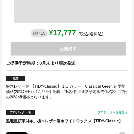
¥17,777
15
残り
(税込/送料込)
販売終了
ご提供予定時期：8月末より順次発送
概要
栃木レザー製 【TIDY-Classic】 1点 カラー：Classical Green 超早割
価格(20%OFF)：17,777円 先着：15名様 ※通常予定販売価格22,222円
の20%off価格となります。
プロジェクト名
プロジェクトを見る
arrow_forward
整理整頓革財布。栃木レザー製ホワイトワックス【TIDY-Classic】