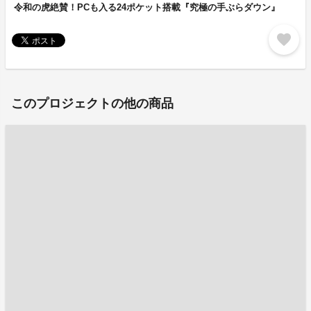
令和の虎絶賛！PCも入る24ポケット搭載『究極の手ぶらダウン』
favorite
このプロジェクトの他の商品