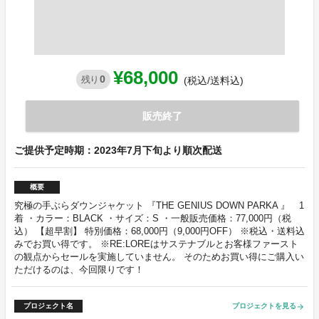
¥68,000
0
残り
(税込/送料込)
販売終了
ご提供予定時期：2023年7月下旬より順次配送
概要
究極の手ぶらダウンジャケット 『THE GENIUS DOWN PARKA 』 1
着 ・カラー：BLACK ・サイズ：S ・一般販売価格：77,000円（税
込） 【超早割】 特別価格：68,000円（9,000円OFF） ※税込・送料込
みでお買い得です。 ※RE:LOREはサステナブルとお客様ファースト
の観点からセールを実施していません。 そのためお買い得にご購入い
ただけるのは、今回限りです！
プロジェクト名
プロジェクトを見る
arrow_forward