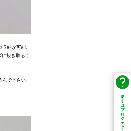
つ収納が可能。
ズに抜き取るこ
help
込んで下さい。
ま
ず
は
プ
ロ
ジ
ェ
ク