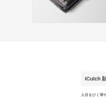
iCutc
人目をひく華