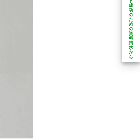
ト
成
功
の
た
め
の
資
料
請
求
か
ら