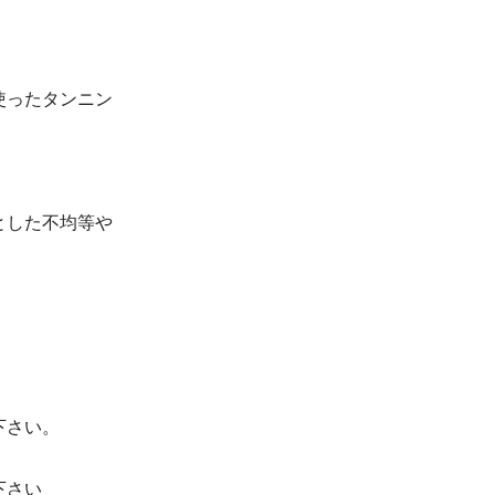
使ったタンニン
とした不均等や
下さい。
下さい