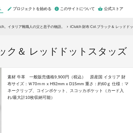
プロジェクトを始める
このサイトについて
公式ストア
utch。イタリア靴職人の父と息子の物語。
iClutch 財布 Col.ブラック＆ レッド
chevron_right
l.ブラック＆ レッドドットスタッズ
素材 牛革 一般販売価格9,900円（税込） 原産国 イタリア 財
布サイズ：Ｗ70ｍｍ x H92mm x D15mm 重さ：約60ｇ 仕様：マ
ネークリップ、コインポケット、スコッカポケット（カード入
れ/最大計10枚収納可能）