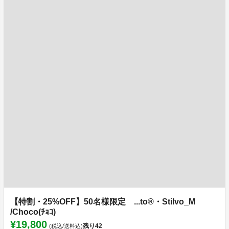
【特割・25%OFF】50名様限定 ...to®・Stilvo_M
/Choco(ﾁｮｺ)
¥19,800
残り
42
(税込/送料込)