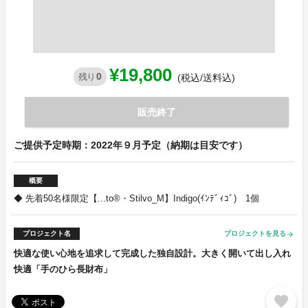
¥19,800
0
残り
(税込/送料込)
販売終了
ご提供予定時期：2022年９月予定（納期は目安です）
概要
◆ 先着50名様限定【...to®・Stilvo_M】Indigo(ｲﾝﾃﾞｨｺﾞ) 1個
プロジェクト名
プロジェクトを見る
arrow_forward
快適な使い心地を追求して完成した独自設計。大きく開いて出し入れ
快適「手のひら長財布」
favorite