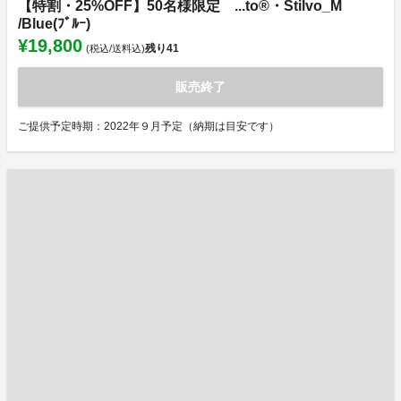
【特割・25%OFF】50名様限定 ...to®・Stilvo_M
/Blue(ﾌﾞﾙｰ)
¥19,800
残り
41
(税込/送料込)
販売終了
ご提供予定時期：2022年９月予定（納期は目安です）