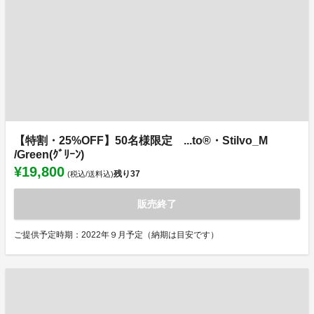
【特割・25%OFF】50名様限定 ...to®・Stilvo_M
/Green(ｸﾞﾘｰﾝ)
¥19,800
残り
37
(税込/送料込)
販売終了
ご提供予定時期：2022年９月予定（納期は目安です）