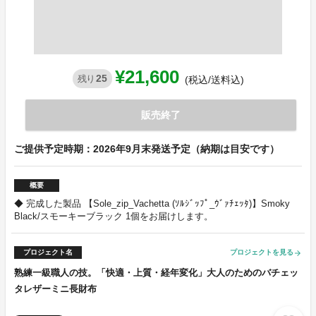
¥21,600
25
残り
(税込/送料込)
販売終了
ご提供予定時期：2026年9月末発送予定（納期は目安です）
概要
◆ 完成した製品 【Sole_zip_Vachetta (ｿﾙｼﾞｯﾌﾟ_ｳﾞｧﾁｪｯﾀ)】Smoky
Black/スモーキーブラック 1個をお届けします。
プロジェクト名
プロジェクトを見る
arrow_forward
熟練一級職人の技。「快適・上質・経年変化」大人のためのバチェッ
タレザーミニ長財布