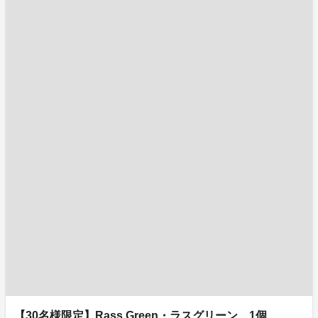
【30名様限定】Rass Green・ラスグリーン 1個