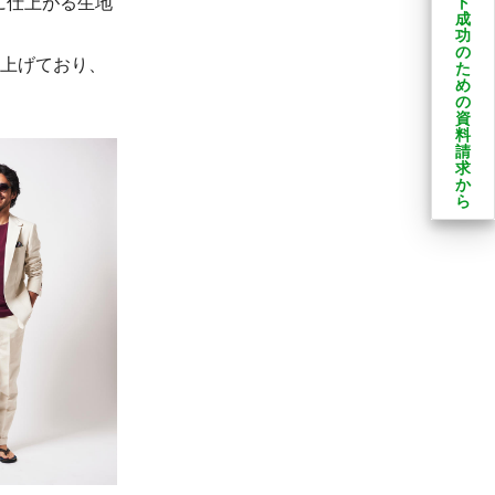
に仕上がる生地
ト
成
功
の
め上げており、
た
め
の
資
料
請
求
か
ら