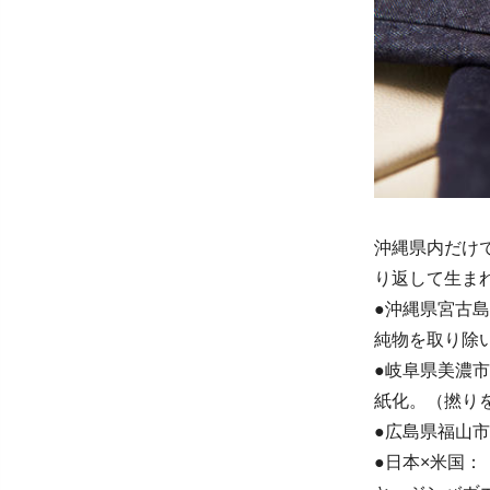
沖縄県内だけ
り返して生ま
●沖縄県宮古
純物を取り除
●岐阜県美濃
紙化。（撚り
●広島県福山
●日本×米国