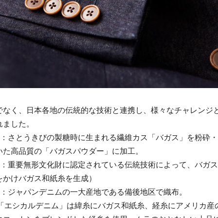
でなく、日本各地の伝統的な技術と連携し、様々なチャレンジ
れました。
島：さとうきびの製糖時に生まれる繊維カス「バガス」を粉砕
いた高品質の「バガスパウダー」に加工。
市：重要無形文化財に認定されている伝統技術によって、バガ
をかけバガス和紙糸を生成）
市：ジャパンデニムの一大産地である備後地区で織布。
：「エシカルデニム」は緯糸にバガス和紙糸、経糸にアメリカ産