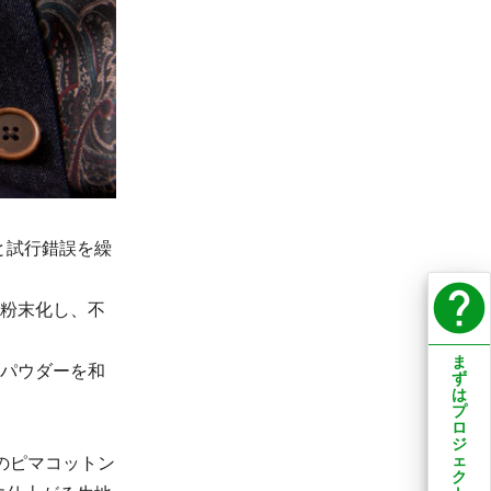
と試行錯誤を繰
help
・粉末化し、不
ま
スパウダーを和
ず
は
プ
ロ
ジ
ェ
のピマコットン
ク