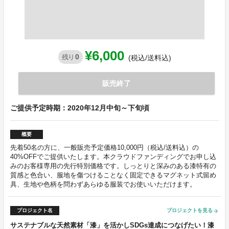
¥6,000
0
残り
(税込/送料込)
販売終了
ご提供予定時期：2020年12月中旬～下旬頃
概要
先着50名の方に、一般販売予定価格10,000円（税込/送料込）の
40%OFFでご提供いたします。本クラウドファンディングでお申し込
みのお客様専用の先行特別価格です。しっとりと深みのある漆特有の
質感と色合い、服地を傷つけることなく固定できるマグネット式留め
具、生地や色柄を問わずあらゆる服装でお使いいただけます。
プロジェクト名
プロジェクトを見る
arrow_forward
サステナブルな天然素材「漆」を活かしSDGs達成につなげたい！漆