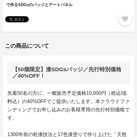
で作るSDGsのバッジとアートパネル
favorite
この商品について
【50個限定】漆SDGsバッジ／先行特別価格
／40%OFF！
先着50名の方に、一般販売予定価格10,000円（税込/送
料込）の40%OFFでご提供いたします。本クラウドファ
ンディングでお申し込みのお客様専用の先行特別価格で
す。
1300年前の乾漆技法と17色漆塗りで作り上げた「天然