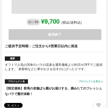
¥9,700
50
残り
(税込/送料込)
販売終了
ご提供予定時期：ご注文から5営業日以内に発送
概要
ギフトで人気の30本のバラの花束を通常価格より約15％OFFでご提供
します。 来客時などに華やかさを出すのにぴったりです。
プロジェクト名
プロジェクトを見る
arrow_forward
【限定価格】群馬の老舗ばら園がお届けする、摘みたてのフレッシュ
なバラで贅沢体験！
favorite