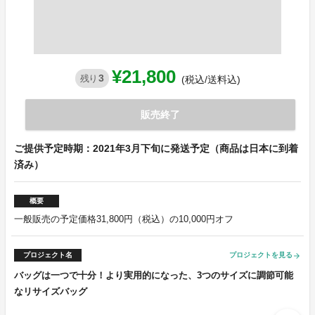
¥21,800
3
残り
(税込/送料込)
販売終了
ご提供予定時期：2021年3月下旬に発送予定（商品は日本に到着
済み）
概要
一般販売の予定価格31,800円（税込）の10,000円オフ
プロジェクト名
プロジェクトを見る
arrow_forward
バッグは一つで十分！より実用的になった、3つのサイズに調節可能
なリサイズバッグ