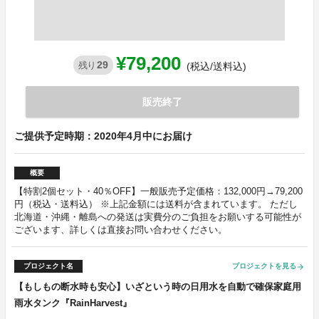
¥79,200
29
残り
(税込/送料込)
販売終了
ご提供予定時期：2020年4月中にお届け
概要
【特割2個セット・40％OFF】一般販売予定価格：132,000円→79,200
円（税込・送料込） ※上記金額には送料が含まれています。 ただし
北海道・沖縄・離島への発送は実費分のご負担をお願いする可能性が
ございます、詳しくは直接お問い合わせください。
プロジェクト名
プロジェクトを見る
arrow_forward
【もしもの断水時も安心】いざという時の日用水を自動で確保家庭用
雨水タンク『RainHarvest』