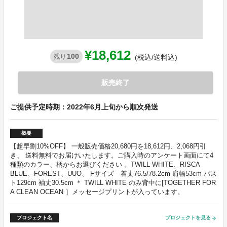
¥18,612
100
残り
(税込/送料込)
販売終了
ご提供予定時期：2022年6月上旬から順次発送
概要
【超早割10%OFF】 一般販売価格20,680円を18,612円、2,068円引
き、 送料無料でお届けいたします。ご購入時のアンケート画面にて4
種類のカラー、柄からお選びください 。TWILL WHITE、RISCA
BLUE、FOREST、UUO、 Fサイズ 着丈76.5/78.2cm 肩幅53cm バス
ト129cm 袖丈30.5cm ＊ TWILL WHITE のみ背中に[TOGETHER FOR
A CLEAN OCEAN ］メッセージプリントが入っています。
プロジェクト名
プロジェクトを見る
arrow_forward