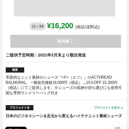
¥16,200
96
残り
(税込/送料込)
販売終了
ご提供予定時期：2021年3月末より順次発送
概要
革新的なニット素材のシューズ『+F+（エフ）』のACTHREAD
BALMORAL。一般販売価格18,000円（税込）→15％OFF 15,300円
（税込）にてご提供します。※シューズの収納や持ち運びにも使用可
能な専用ランドリーバッグ付き
プロジェクト名
プロジェクトを見る
arrow_forward
日本のビジネスシーンを足元から変えるハイテクニット素材シューズ