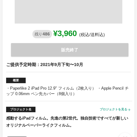
¥3,960
486
残り
(税込/送料込)
販売終了
ご提供予定時期：2021年9月下旬〜10月
概要
・Paperlike 2 iPad Pro 12.9" フィルム（2枚入り） ・Apple Pencil チ
ップ 0.06mm ペン先カバー（8個入り）
プロジェクト名
プロジェクトを見る
arrow_forward
感動するiPadフィルム。先進の第2世代。独自技術ですべてが新しい
オリジナルペーパーライクフィルム。