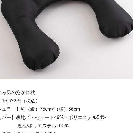
なる男の抱かれ枕
16,632円（税込）
ュラー】約（縦）75cm×（横）66cm
バー】表地／アセテート46%・ポリエステル54%
リエステル100％