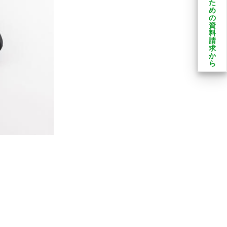
た
め
の
資
料
請
求
か
ら