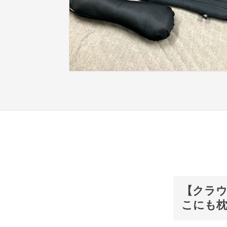
【クラ
こにも