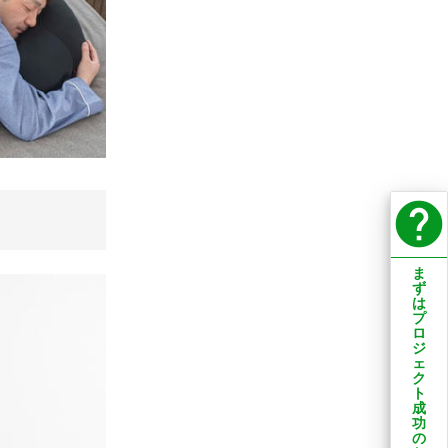
help
ま
ず
は
プ
ロ
ジ
ェ
ク
ト
成
功
の